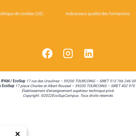
olitique de cookies (UE)
Indicateurs qualité des formations
 IPAM / EcoSup
17 rue des Ursulines – 59200 TOURCOING – SIRET 513 766 246 00
n EcoSup
17 place Charles et Albert Roussel – 59200 TOURCOING – SIRET 402 970
Établissement d’enseignement supérieur technique privé.
Copyright. ©2022EcoSupCampus. Tous droits réservés.