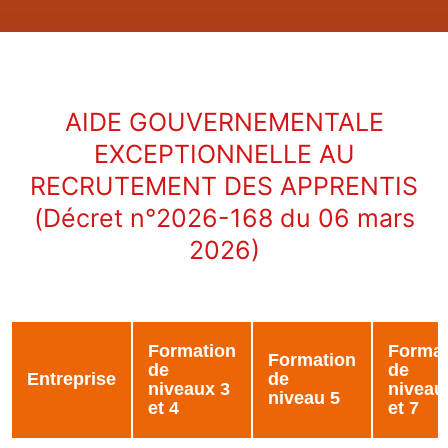
AIDE GOUVERNEMENTALE
EXCEPTIONNELLE AU
RECRUTEMENT DES APPRENTIS
(Décret n°2026-168 du 06 mars
2026)
Formation
Format
Formation
de
de
Entreprise
de
niveaux 3
niveau
niveau 5
et 4
et 7